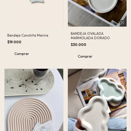
BANDEJA OVALADA
Bandeja Conchita Marina
MARMOLADA DORADO
$19.000
$30.000
Comprar
Comprar