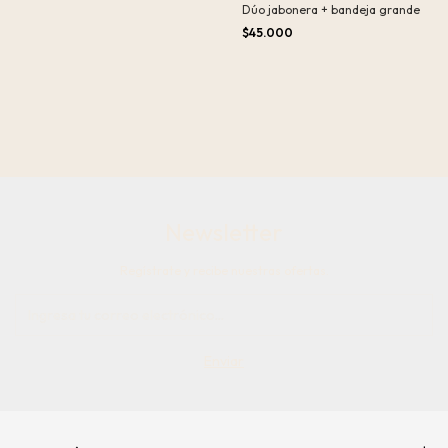
Dúo jabonera + bandeja grande
$45.000
Newsletter
Regístrate y recibe nuestras ofertas.